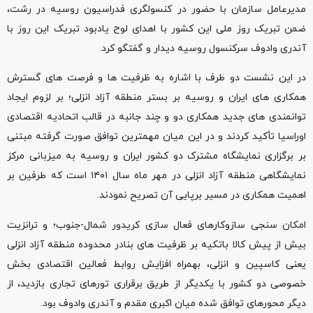
مدیرعامل سازمان با حضور در کنسولگری فدراسیون روسیه در رشت،
ضمن تبریک روز ملی این کشور با اهدای لوح یادبود تبریک این روز با
آندری وادوف سرکنسول روسیه دیدار و گفتگو کرد.
در این نشست دو طرف با اشاره به ظرفیت ها و فرصت های گسترش
همکاری های ایران و روسیه بر بستر منطقه آزاد انزلی؛ بر لزوم ایجاد
توانمندی های جدید همکاری دو و چند جانبه در قالب اتحادیه اقتصادی
اوراسیا تأکید کردند و در این میان مهمترین توافق صورت گرفته مبتنی
بر برگزاری نمایشگاه مشترک دو کشور ایران و روسیه به میزبانی مرکز
نمایشگاهی منطقه آزاد انزلی در مهر ماه سال ۱۴۰۱ است که طرفین بر
اهمیت همکاری در مسیر برپایی آن تصریح نمودند.
امکان سنجی سازوکارهای فعال سازی کریدور شمال-جنوب؛ و ترانزیت
بیش از پیش کالا باتکیه بر ظرفیت های بنادر محدوده منطقه آزاد انزلی
یعنی کاسپین و انزلی، بهمراه افزایش روابط فعالین اقتصادی بخش
خصوصی دو کشور با یکدیگر از طریق برقراری تورهای تجاری بازدید، از
دیگر محورهای توافق شده میان اکبری مقدم و آندری وادوف بود.