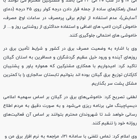
الی ۱۷ و در شب ۲۰ الی ۲۴ می باشد و مشترکین محترم می توانند با
اعمال راهکارهای ساده از جمله قرار دادن درجه کولر روی ۲۵ درجه (دمای
آسایش)، عدم استفاده از لوازم برقی پرمصرف در ساعات اوج مصرف،
خاموش کردن لامپ های اضافی و استفاده حداکثری از روشنایی روز و… از
خاموشی های احتمالی جلوگیری کنند.
وی با اشاره به وضعیت مصرف برق در کشور و شرایط تأمین برق در
روزهای آینده و ورود خیل عظیم گردشگران و مسافرین به استان گیلان
تاکید کرد: امیدواریم با همکاری مشترکین که همواره یاور و پشتیبان
کارکنان توزیع برق گیلان بوده اند بتوانیم تابستان سالجاری را با کمترین
مشکل پشت سر بگذاریم.
لطفی تصریح کرد: خاموشی‌های برق در گیلان بر اساس سهمیه اعلامی
دیسپاچینگ ملی برنامه ریزی می‌شود و به صورت دقیق به مردم اطلاع
رسانی خواهد شد تا شهروندان محترم بتوانند بر اساس آن فعالیت‌های
روزانه خود را تنظیم کنند.
وی اعلام کرد: تماس تلفنی با سامانه ۱۲۱، مراجعه به نرم افزار برق من و