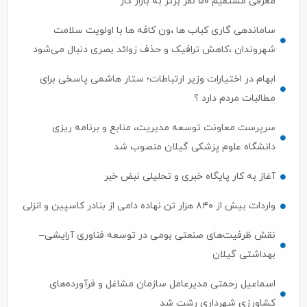
معرفی مستقیم ۵۰ نفر برتر به بازار کار
ساماندهی گاری کباب ها ،ون کافه ها با اولویت سلامت
شهروندان ،کاهش ترافیک و حذف زوائد بصری دنبال می‌شود
ابهام در اختیارات وزیر ارتباطات؛ ستار هاشمی پاسخی برای
مطالبات مردم دارد ؟
سرپرست معاونت توسعه مدیریت، منابع و برنامه ریزی
دانشگاه علوم پزشکی گیلان منصوب شد
آغاز به کار پایگاه خبری و تحلیلی نبض خبر
واردات بیش از ۸۴۰ هزار تن نهاده دامی از بنادر كاسپین و انزلی
نقش ظرفیت‌های صنعتی بومی در توسعه فناوری آرایشی–
بهداشتی گیلان
اسماعیل رحمتی مدیرعامل سازمان مشاغل و فرآورده‌های
کشاورزی شهرداری رشت شد