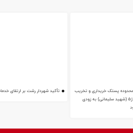
ه محدوده پستک خریداری و تخریب
تأکید شهردار رشت بر ارتقای خدم
شد / خیابان ژ۵ (شهید سلیمانی) به زودی
د