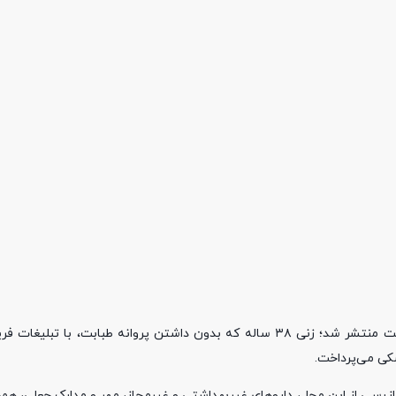
چند ساعت پیش خبر دستگیری یک دندانپزشک قلابی در رشت منتشر شد؛ زنی ۳۸ ساله که بدون داشتن پروانه طبابت،
شکی می‌پرداخت.
زرسی از این محل، داروهای غیربهداشتی و غیرمجاز، مهر و مدارک جعلی، هم