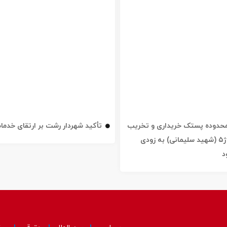
ه محدوده پستک خریداری و تخریب
تأکید شهردار رشت بر ارتقای خدم
شد / خیابان ژ۵ (شهید سلیمانی) به زودی
د