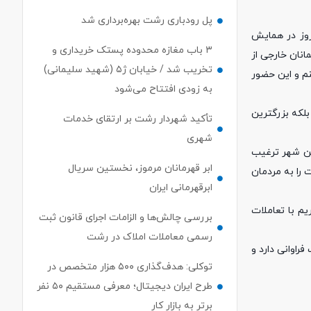
پل رودباری رشت بهره‌برداری شد
روز در همایش
۳ باب مغازه محدوده پستک خریداری و
انان خارجی از
تخریب شد / خیابان ژ۵ (شهید سلیمانی)
نم و این حضور
به زودی افتتاح می‌شود
بلکه بزرگترین
تأکید شهردار رشت بر ارتقای خدمات
شهری
ین شهر ترغیب
ابر قهرمانان مرموز، نخستین سریال
 را به مردمان
ابرقهرمانی ایران
یم با تعاملات
بررسی چالش‌ها و الزامات اجرای قانون ثبت
رسمی معاملات املاک در رشت
اوانی دارد و
توکلی: هدف‌گذاری ۵۰۰ هزار متخصص در
طرح ایران دیجیتال؛ معرفی مستقیم ۵۰ نفر
برتر به بازار کار