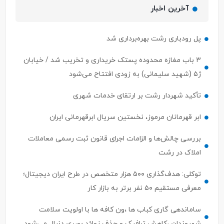
آخرین اخبار
پل رودباری رشت بهره‌برداری شد
۳ باب مغازه محدوده پستک خریداری و تخریب شد / خیابان
ژ۵ (شهید سلیمانی) به زودی افتتاح می‌شود
تأکید شهردار رشت بر ارتقای خدمات شهری
ابر قهرمانان مرموز، نخستین سریال ابرقهرمانی ایران
بررسی چالش‌ها و الزامات اجرای قانون ثبت رسمی معاملات
املاک در رشت
توکلی: هدف‌گذاری ۵۰۰ هزار متخصص در طرح ایران دیجیتال؛
معرفی مستقیم ۵۰ نفر برتر به بازار کار
ساماندهی گاری کباب ها ،ون کافه ها با اولویت سلامت
شهروندان ،کاهش ترافیک و حذف زوائد بصری دنبال می‌شود