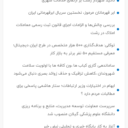
تأکید شهردار رشت بر ارتقای خدمات شهری
ابر قهرمانان مرموز، نخستین سریال ابرقهرمانی ایران
بررسی چالش‌ها و الزامات اجرای قانون ثبت رسمی معاملات
املاک در رشت
توکلی: هدف‌گذاری ۵۰۰ هزار متخصص در طرح ایران دیجیتال؛
معرفی مستقیم ۵۰ نفر برتر به بازار کار
ساماندهی گاری کباب ها ،ون کافه ها با اولویت سلامت
شهروندان ،کاهش ترافیک و حذف زوائد بصری دنبال می‌شود
ابهام در اختیارات وزیر ارتباطات؛ ستار هاشمی پاسخی برای
مطالبات مردم دارد ؟
سرپرست معاونت توسعه مدیریت، منابع و برنامه ریزی
دانشگاه علوم پزشکی گیلان منصوب شد
آغاز به کار پایگاه خبری و تحلیلی نبض خبر