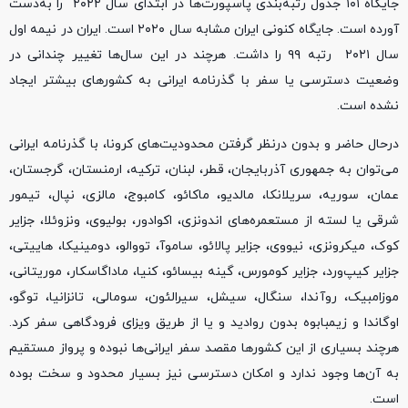
جایگاه ۱۰۱ جدول رتبه‌بندی پاسپورت‌ها در ابتدای سال ۲۰۲۲ را به‌دست
آورده‌ است. جایگاه کنونی ایران مشابه سال ۲۰۲۰ است. ایران در نیمه اول
سال ۲۰۲۱ رتبه ۹۹ را داشت. هرچند در این سال‌ها تغییر چندانی در
وضعیت دسترسی یا سفر با گذرنامه ایرانی به کشورهای بیشتر ایجاد
نشده است.
درحال حاضر و بدون درنظر گرفتن محدودیت‌های کرونا، با گذرنامه ایرانی
می‌توان به جمهوری آذربایجان، قطر، لبنان، ترکیه، ارمنستان، گرجستان،
عمان، سوریه، سریلانکا، مالدیو، ماکائو، کامبوج، مالزی، نپال، تیمور
شرقی یا لسته از مستعمره‌های اندونزی، اکوادور، بولیوی، ونزوئلا، جزایر
کوک، میکرونزی، نیووی، جزایر پالائو، ساموآ، تووالو، دومینیکا، هاییتی،
جزایر کیپ‌ورد، جزایر کومورس، گینه بیسائو، کنیا، ماداگاسکار، موریتانی،
موزامبیک، روآندا، سنگال، سیشل، سیرالئون، سومالی، تانزانیا، توگو،
اوگاندا و زیمبابوه بدون روادید و یا از طریق ویزای فرودگاهی سفر کرد.
هرچند بسیاری از این کشورها مقصد سفر ایرانی‌ها نبوده و پرواز مستقیم
به آن‌ها وجود ندارد و امکان دسترسی نیز بسیار محدود و سخت بوده
است.