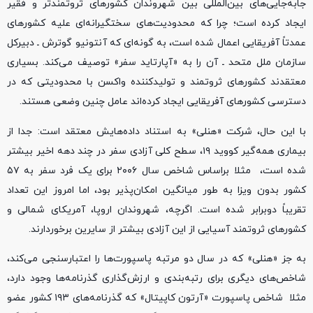
جابه‌جایی‌های بین‌المللی بین شهروندان کشورهای ثروتمندتر و فقیر
ایجاد کرده است؛ چرا که محدودیت‌های سختگیرانه‌ای علیه کشورهای
عمدتاً آفریقایی اعمال شده است، به گونه‌ای که آنتونیو گوترش ـ دبیرکل
سازمان ملل متحد ـ آن‌ را به «آپارتاید سفر» توصیف می‌کند. بسیاری
معتقدند کشورهای ثروتمند و تولیدکننده واکسن با محدودیتی که در
دسترسی کشورهای آفریقایی ایجاد کرده‌اند عامل چنین وضعی هستند.
با این حال، شرکت «هنلی» به استناد داده‌هایش معتقد است: جدا از
بیماری همه‌گیر کووید ۱۹، سطح کلی آزادی سفر در چند دهه اخیر بیشتر
شده است، ‌ مثلا براساس شاخص سال ۲۰۰۶ برای یک فرد سفر به ۵۷
کشور بدون ویزا به طور میانگین امکان‌پذیر بود، اما امروز این تعداد
تقریباً دوبرابر شده است. اگرچه، شهروندان اروپا، آمریکای شمالی و
کشورهای ثروتمند آسیایی از این آزادی بیشتر از سایرین برخوردارند.
به جز «هنلی» که در سال دو مرتبه پاسپورت‌ها را اعتبارسنجی می‌کند،
شاخص‌های دیگری برای رتبه‌بندی و ارزش‌گذاری گذرنامه‌ها وجود دارد،
مثلا شاخص پاسپورت «آرتون کاپیتال» که گذرنامه‌های ۱۹۳ کشور عضو