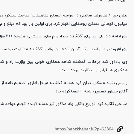
میلیون تومانی مسکن روستایی اظهار کرد: برای اولین بار بود که مبلغ وام مسکن روستایی از 200 به 350
وی ادامه داد: طی سالهای گذشته تعداد وام های روستایی همواره 200 هزار فقره بوده که امسال به 350 هزار فقره افزایش یافته است.
وی افزود: بر این اساس نیز آیین نامه این وام با گذشته متفاوت بوده، 
همکاری ها فراتر از انتظارات بوده است.
آقای منظور تضمین نامه را امضا کرده بود.
صالحی تاکید کرد: توزیع بانکی وام مذکور نیز هفته آینده انجام خواهد شد
https://nabzkhabar.ir/?p=62864