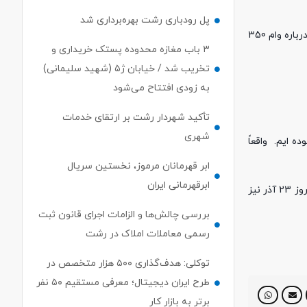
پل رودباری رشت بهره‌برداری شد
نبض خبر / غلامرضا صالحی در مراسم امضای تفاهمنامه ساخت مسکن در وسع در 2020 محله کم برخوردار با ستاد توانمندسازی محلات کم برخوردار، درباره وام 350
۳ باب مغازه محدوده پستک خریداری و
تخریب شد / خیابان ژ۵ (شهید سلیمانی)
به زودی افتتاح می‌شود
تأکید شهردار رشت بر ارتقای خدمات
شهری
ای وام 350 میلیونی مسکن روستایی بوده ایم. واقعاً
ابر قهرمانان مرموز، نخستین سریال
ابرقهرمانی ایران
رییس بنیاد مسکن بیان کرد: هفته گذشته مراحل اداری تصمیم نامه از صندوق ملی مسکن به سازمان برنامه و بودجه و از آنجا به بانک انجام شد. روز 23 آذر نیز
بررسی چالش‌ها و الزامات اجرای قانون ثبت
رسمی معاملات املاک در رشت
توکلی: هدف‌گذاری ۵۰۰ هزار متخصص در
طرح ایران دیجیتال؛ معرفی مستقیم ۵۰ نفر
برتر به بازار کار