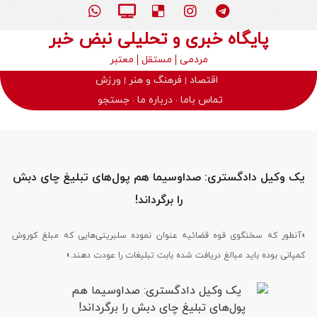
پایگاه خبری و تحلیلی نبض خبر
مردمی
مستقل
معتبر
اقتصاد
فرهنگ و هنر
ورزش
تماس باما
درباره ما
جستجو
یک وکیل دادگستری: صداوسیما هم پول‌های تبلیغ چای دبش
را برگرداند!
«آنطور که سخنگوی قوه قضائیه عنوان نموده سلبریتی‌هایی که مبلغ کوروش
کمپانی بوده باید مبالغ دریافت شده بابت تبلیغات را عودت دهند.»