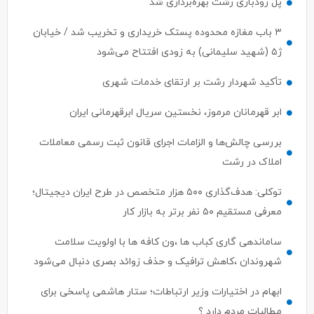
پل رودباری رشت بهره‌برداری شد
۳ باب مغازه محدوده پستک خریداری و تخریب شد / خیابان
ژ۵ (شهید سلیمانی) به زودی افتتاح می‌شود
تأکید شهردار رشت بر ارتقای خدمات شهری
ابر قهرمانان مرموز، نخستین سریال ابرقهرمانی ایران
بررسی چالش‌ها و الزامات اجرای قانون ثبت رسمی معاملات
املاک در رشت
توکلی: هدف‌گذاری ۵۰۰ هزار متخصص در طرح ایران دیجیتال؛
معرفی مستقیم ۵۰ نفر برتر به بازار کار
ساماندهی گاری کباب ها ،ون کافه ها با اولویت سلامت
شهروندان ،کاهش ترافیک و حذف زوائد بصری دنبال می‌شود
ابهام در اختیارات وزیر ارتباطات؛ ستار هاشمی پاسخی برای
مطالبات مردم دارد ؟