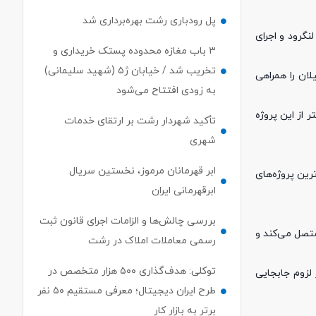
پل رودباری رشت بهره‌برداری شد
نگرود و اجرای
۳ باب مغازه محدوده پستک خریداری و
تخریب شد / خیابان ژ۵ (شهید سلیمانی)
لان را همراهی
به زودی افتتاح می‌شود
پیشرفت فیزیکی ۸۵ درصدی پروژه کنارگذر لنگرود به طول ۱۱/۵ کیلومتر، اظهار داشت: تاکنون ۹ کیلومتر از این پروژه
تأکید شهردار رشت بر ارتقای خدمات
شهری
ابر قهرمانان مرموز، نخستین سریال
رین پروژه‌های
ابرقهرمانی ایران
بررسی چالش‌ها و الزامات اجرای قانون ثبت
متصل می‌کند و
رسمی معاملات املاک در رشت
توکلی: هدف‌گذاری ۵۰۰ هزار متخصص در
 لزوم جابجایی
طرح ایران دیجیتال؛ معرفی مستقیم ۵۰ نفر
برتر به بازار کار