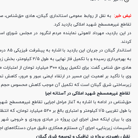
نبض خبر:
به نقل از روابط عمومی استانداری گیلان، هادی حق‌شناس، صبح ا
تقاطع غیرهمسطح شهید املاکی بازدید کرد.
در این بازدید، مهرداد لاهوتی نماینده مردم لنگرود در مجلس شورای اس
کردند.
به بهره‌برداری رسیده و با تکمیل فاز نهایی به طول ۲/۵ کیلومتر، بخش زیادی از بار ترافیکی محور شرق استان و شهرستان لنگرود برطرف خواهد شد.
هادی حق شناس گفت: برای تکمیل پروژه ۳۰۰ میلیارد تومان از اعتبارات ملی نیاز است که پیگیری های لازم در حال انجام است.
وی با تأکید بر اهمیت این مسیر در ارتقاء ایمنی عبور و مرور، کاهش تصا
زیرساختی شرق گیلان است که تکمیل آن موجب کاهش محسوس حجم ترا
تقاطع غیرهمسطح شهید املاکی در آستانه اجرا
حق‌شناس در ادامه با اشاره به آغاز مراحل اجرایی تقاطع غیرهمسطح شهید
با طول تقریبی ۱/۵ کیلومتر و اعتباری بالغ بر ۵۲۰ میلیارد تومان، که انتظار داریم در مدت یک سال اجرا شود.
وی با بیان اینکه محل اجرای این پروژه در مبادی ورودی و خروجی شهر قرا
تأسیسات زیربنایی، اجرای آن مستلزم همکاری دقیق میان دستگاه‌های اجر
نقش راهبردی پروژه در ترافیک و توسعه شرق گیلان