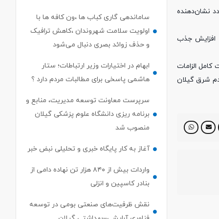
از تردد نشان‌دهنده
ساماندهی گاری کباب ها ،ون کافه ها با
اولویت سلامت شهروندان ،کاهش ترافیک
و افزایش جذب
و حذف زوائد بصری دنبال می‌شود
ابهام در اختیارات وزیر ارتباطات؛ ستار
 کامل الزامات
هاشمی پاسخی برای مطالبات مردم دارد ؟
دم شرق گیلان
سرپرست معاونت توسعه مدیریت، منابع و
برنامه ریزی دانشگاه علوم پزشکی گیلان
منصوب شد
آغاز به کار پایگاه خبری و تحلیلی نبض خبر
واردات بیش از ۸۴۰ هزار تن نهاده دامی از
بنادر كاسپین و انزلی
نقش ظرفیت‌های صنعتی بومی در توسعه
فناوری آرایشی–بهداشتی گیلان