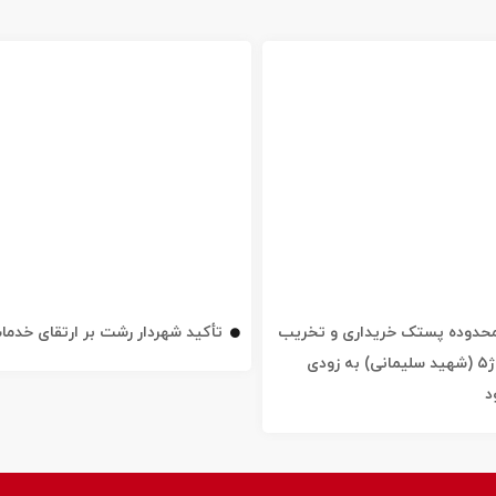
ه محدوده پستک خریداری و تخریب
تأکید شهردار رشت بر ارتقای خدم
شد / خیابان ژ۵ (شهید سلیمانی) به زودی
د