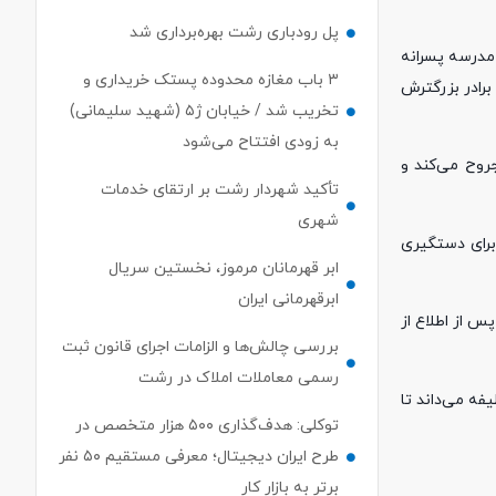
پل رودباری رشت بهره‌برداری شد
زدهم دی ماه، دانش آموزی در مدرسه پسرانه
۳ باب مغازه محدوده پستک خریداری و
رادر بزرگترش
تخریب شد / خیابان ژ۵ (شهید سلیمانی)
به زودی افتتاح می‌شود
روح می‌کند و
تأکید شهردار رشت بر ارتقای خدمات
شهری
برای دستگیری
ابر قهرمانان مرموز، نخستین سریال
ابرقهرمانی ایران
 از اطلاع از
بررسی چالش‌ها و الزامات اجرای قانون ثبت
رسمی معاملات املاک در رشت
فه می‌داند تا
توکلی: هدف‌گذاری ۵۰۰ هزار متخصص در
طرح ایران دیجیتال؛ معرفی مستقیم ۵۰ نفر
برتر به بازار کار