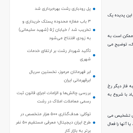
پل رودباری رشت بهره‌برداری شد
 این پدیده یک
۳ باب مغازه محدوده پستک خریداری و
تخریب شد / خیابان ژ۵ (شهید سلیمانی)
 ممکن است به
به زودی افتتاح می‌شود
زشک، توضیح می
تأکید شهردار رشت بر ارتقای خدمات
شهری
ابر قهرمانان مرموز، نخستین سریال
ابرقهرمانی ایران
 فاز دیگر رخ
بررسی چالش‌ها و الزامات اجرای قانون ثبت
د با شروع به
رسمی معاملات املاک در رشت
توکلی: هدف‌گذاری ۵۰۰ هزار متخصص در
نین تشخیص می
طرح ایران دیجیتال؛ معرفی مستقیم ۵۰ نفر
 آنها را فعال
برتر به بازار کار