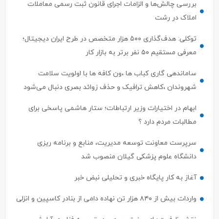
توکلی: هدف‌گذاری ۵۰۰ هزار متخصص در طرح ایران دیجیتال؛
معرفی مستقیم ۵۰ نفر برتر به بازار کار
ساماندهی گاری کباب ها ،ون کافه ها با اولویت سلامت
شهروندان ،کاهش ترافیک و حذف زوائد بصری دنبال می‌شود
ابهام در اختیارات وزیر ارتباطات؛ ستار هاشمی پاسخی برای
مطالبات مردم دارد ؟
سرپرست معاونت توسعه مدیریت، منابع و برنامه ریزی
دانشگاه علوم پزشکی گیلان منصوب شد
آغاز به کار پایگاه خبری و تحلیلی نبض خبر
واردات بیش از ۸۴۰ هزار تن نهاده دامی از بنادر كاسپین و انزلی
نقش ظرفیت‌های صنعتی بومی در توسعه فناوری آرایشی–
بهداشتی گیلان