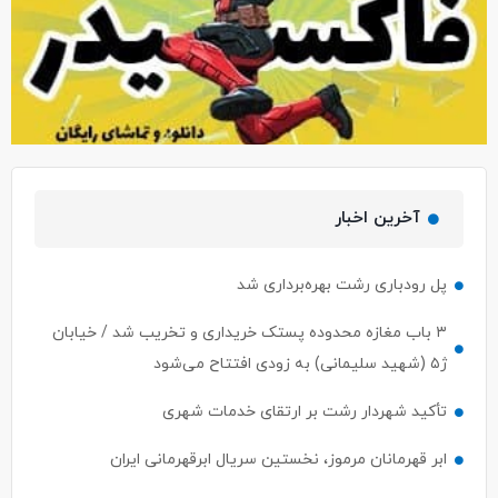
آخرین اخبار
پل رودباری رشت بهره‌برداری شد
۳ باب مغازه محدوده پستک خریداری و تخریب شد / خیابان
ژ۵ (شهید سلیمانی) به زودی افتتاح می‌شود
تأکید شهردار رشت بر ارتقای خدمات شهری
ابر قهرمانان مرموز، نخستین سریال ابرقهرمانی ایران
بررسی چالش‌ها و الزامات اجرای قانون ثبت رسمی معاملات
املاک در رشت