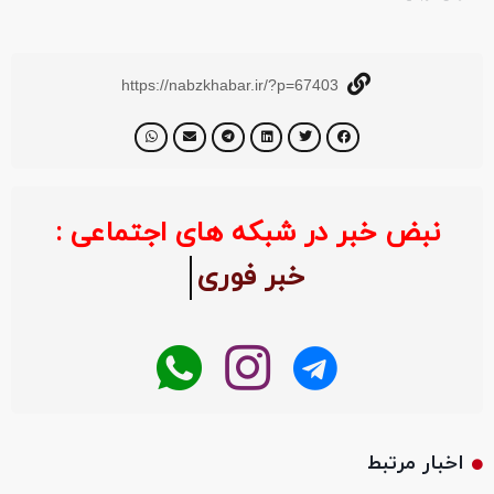
https://nabzkhabar.ir/?p=67403
نبض خبر در شبکه های اجتماعی :
خبر فو
اخبار مرتبط