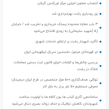
پل رودباری رشت بهره‌برداری شد
۳ باب مغازه محدوده پستک خریداری و تخریب شد / خیابان
ژ۵ (شهید سلیمانی) به زودی افتتاح می‌شود
تأکید شهردار رشت بر ارتقای خدمات شهری
ابر قهرمانان مرموز، نخستین سریال ابرقهرمانی ایران
بررسی چالش‌ها و الزامات اجرای قانون ثبت رسمی معاملات
املاک در رشت
توکلی: هدف‌گذاری ۵۰۰ هزار متخصص در طرح ایران دیجیتال؛
معرفی مستقیم ۵۰ نفر برتر به بازار کار
ساماندهی گاری کباب ها ،ون کافه ها با اولویت سلامت
شهروندان ،کاهش ترافیک و حذف زوائد بصری دنبال می‌شود
ابهام در اختیارات وزیر ارتباطات؛ ستار هاشمی پاسخی برای