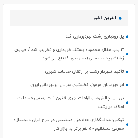
آخرین اخبار
پل رودباری رشت بهره‌برداری شد
۳ باب مغازه محدوده پستک خریداری و تخریب شد / خیابان
ژ۵ (شهید سلیمانی) به زودی افتتاح می‌شود
تأکید شهردار رشت بر ارتقای خدمات شهری
ابر قهرمانان مرموز، نخستین سریال ابرقهرمانی ایران
بررسی چالش‌ها و الزامات اجرای قانون ثبت رسمی معاملات
املاک در رشت
توکلی: هدف‌گذاری ۵۰۰ هزار متخصص در طرح ایران دیجیتال؛
معرفی مستقیم ۵۰ نفر برتر به بازار کار
ساماندهی گاری کباب ها ،ون کافه ها با اولویت سلامت