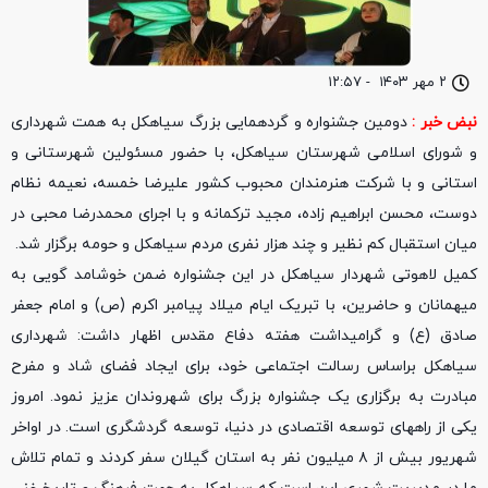
۲ مهر ۱۴۰۳
-
۱۲:۵۷
نبض خبر :
دومین جشنواره و گردهمایی بزرگ سیاهکل به همت شهرداری
و شورای اسلامی شهرستان سیاهکل، با حضور مسئولین شهرستانی و
استانی و با شرکت هنرمندان محبوب کشور علیرضا خمسه، نعیمه نظام
دوست، محسن ابراهیم زاده، مجید ترکمانه و با اجرای محمدرضا محبی در
میان استقبال کم نظیر و چند هزار نفری مردم سیاهکل و حومه برگزار شد.
کمیل لاهوتی شهردار سیاهکل در این جشنواره ضمن خوشامد گویی به
میهمانان و حاضرین، با تبریک ایام میلاد پیامبر اکرم (ص) و امام جعفر
صادق (ع) و گرامیداشت هفته دفاع مقدس اظهار داشت: شهرداری
سیاهکل براساس رسالت اجتماعی خود، برای ایجاد فضای شاد و مفرح
مبادرت به برگزاری یک جشنواره بزرگ برای شهروندان عزیز نمود. امروز
یکی از راههای توسعه اقتصادی در دنیا، توسعه گردشگری است. در اواخر
شهریور بیش از ۸ میلیون نفر به استان گیلان سفر کردند و تمام تلاش