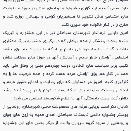
لاهوتی تصریح کرد: با همه مشغله هایی که در حوزه عمران شهری وجود
دارد، سعی کردیم از برگزاری جشنواره ها و ایفای نقش در حوزه مسئولیت
های اجتماعی غافل نشویم تا همشهریان گرامی و مهمانان روزی شاد و
مفرح را در کنار خانواده خود سپری کنند‌.
امین بابایی فرماندار شهرستان سیاهکل نیز در این جشنواره با تبریک
هفته وحدت و تشکر از همه عواملی که در برگزاری جشنواره بزرگ همکاری
داشتند گفت: وظیفه خود می دانیم بر اینکه تا توان داریم برای نشاط
اجتماعی، آرامش خاطر مردم و آسایش آنها در حوزه های مختلف تلاش
کنیم. برابر سیاست های اتخاذی دولت چهاردهم مبنی بر وفاق ملی باید
همه در کنار هم برای آرامش مردم همت کرده و همه ظرفیت ها را به
کارگیری کنیم. امروز هر مسئولی که برای رضایت و احقاق حقوق مردم و
ایجاد زیرساخت سازنده برای اینکه رضایت مردم را در پی داشته باشد
تلاش کند، باعث دلبستگی آنها به نظام شکوهمند اسلامی می شود.
شایان ذکر است برپایی غرفه های محصولات محلی شهرستان، رونمایی از
پوستر جشنواره دائمی تابستانه سیاهکل، اهدای هدیه به زوج های جوان
و رونمایی از سرود گروه سربازان ولایت از دیگر بخش های این جشنواره