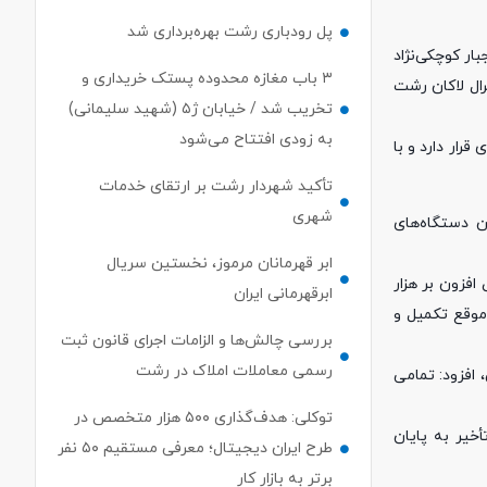
پل رودباری رشت بهره‌برداری شد
ار کوچکی‌نژاد
۳ باب مغازه محدوده پستک خریداری و
ه‌های اجرایی استان، از روند ساخت بیمارستان ۴۲۱ تختخوابی جنرال لاکان رشت
تخریب شد / خیابان ژ۵ (شهید سلیمانی)
به زودی افتتاح می‌شود
ر آستانه بهره‌برداری قرار دارد و با
تأکید شهردار رشت بر ارتقای خدمات
شهری
ن دستگاه‌های
ابر قهرمانان مرموز، نخستین سریال
افزون بر هزار
ابرقهرمانی ایران
موقع تکمیل و
بررسی چالش‌ها و الزامات اجرای قانون ثبت
رسمی معاملات املاک در رشت
 افزود: تمامی
توکلی: هدف‌گذاری ۵۰۰ هزار متخصص در
خیر به پایان
طرح ایران دیجیتال؛ معرفی مستقیم ۵۰ نفر
برتر به بازار کار