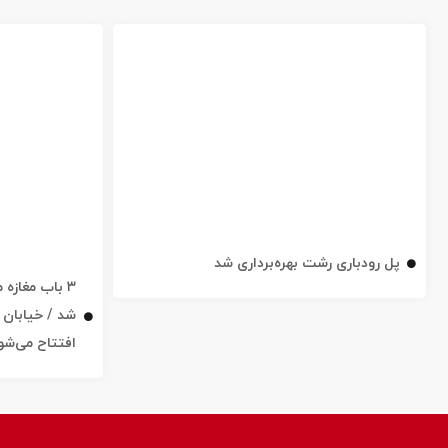
پل رودباری رشت بهره‌برداری شد
۳ باب مغاز
افتتاح می‌شو