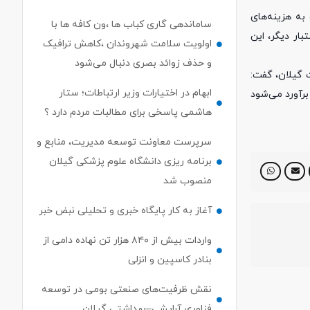
به هزینه‌های
ساماندهی گاری کباب ها ،ون کافه ها با
 و طبق تصمیمات امروز، با تأمین ۷۰۰ میلیارد تومان اعتبار دیگر، این
اولویت سلامت شهروندان ،کاهش ترافیک
و حذف زوائد بصری دنبال می‌شود
ت گیلان، گفت:
ابهام در اختیارات وزیر ارتباطات؛ ستار
 برآورد می‌شود
هاشمی پاسخی برای مطالبات مردم دارد ؟
سرپرست معاونت توسعه مدیریت، منابع و
برنامه ریزی دانشگاه علوم پزشکی گیلان
منصوب شد
آغاز به کار پایگاه خبری و تحلیلی نبض خبر
واردات بیش از ۸۴۰ هزار تن نهاده دامی از
بنادر كاسپین و انزلی
نقش ظرفیت‌های صنعتی بومی در توسعه
فناوری آرایشی–بهداشتی گیلان