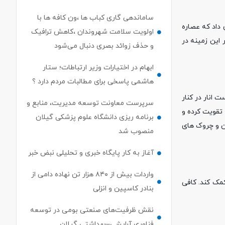
ساماندهی گاری کباب ها ،ون کافه ها با
داد که عصاره
اولویت سلامت شهروندان ،کاهش ترافیک
 این زمینه در
و حذف زوائد بصری دنبال می‌شود
ابهام در اختیارات وزیر ارتباطات؛ ستار
هاشمی پاسخی برای مطالبات مردم دارد ؟
انار در کنار
سرپرست معاونت توسعه مدیریت، منابع و
 تقویت کرده و
برنامه ریزی دانشگاه علوم پزشکی گیلان
ین و چروک های
منصوب شد
آغاز به کار پایگاه خبری و تحلیلی نبض خبر
واردات بیش از ۸۴۰ هزار تن نهاده دامی از
مک کند. کافی
بنادر كاسپین و انزلی
نقش ظرفیت‌های صنعتی بومی در توسعه
فناوری آرایشی–بهداشتی گیلان