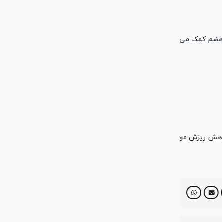
د هضم کمک می
کاهش ریزش مو