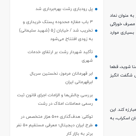
پل رودباری رشت بهره‌برداری شد
به عنوان نماد
۳ باب مغازه محدوده پستک خریداری و
و مصرف خوراکی
تخریب شد / خیابان ژ۵ (شهید سلیمانی)
بسیاری موارد
به زودی افتتاح می‌شود
تأکید شهردار رشت بر ارتقای خدمات
شهری
نا شوید، قطعا
ابر قهرمانان مرموز، نخستین سریال
اص شگفت انگیز
ابرقهرمانی ایران
بررسی چالش‌ها و الزامات اجرای قانون ثبت
رسمی معاملات املاک در رشت
رزه کند. این
توکلی: هدف‌گذاری ۵۰۰ هزار متخصص در
ان اسکراب، به
طرح ایران دیجیتال؛ معرفی مستقیم ۵۰ نفر
برتر به بازار کار