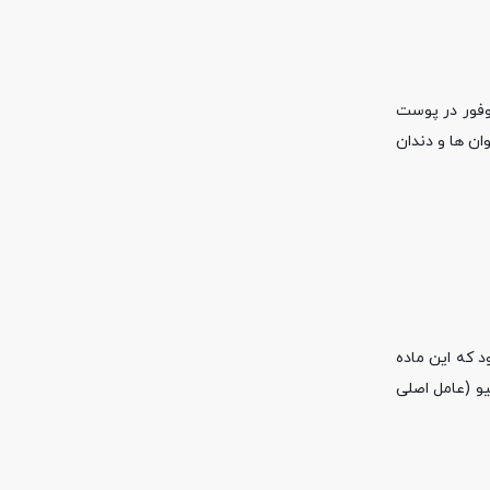
 وفور در پوست
ان ها و دندان
 بر این گفته می شود که این ماده
جر به استرس اکسیداتیو (عامل اصلی