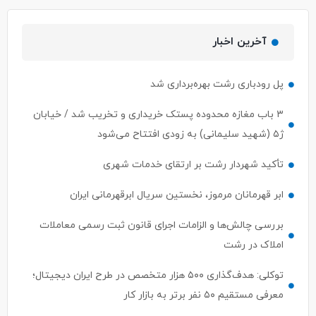
آخرین اخبار
پل رودباری رشت بهره‌برداری شد
۳ باب مغازه محدوده پستک خریداری و تخریب شد / خیابان
ژ۵ (شهید سلیمانی) به زودی افتتاح می‌شود
تأکید شهردار رشت بر ارتقای خدمات شهری
ابر قهرمانان مرموز، نخستین سریال ابرقهرمانی ایران
بررسی چالش‌ها و الزامات اجرای قانون ثبت رسمی معاملات
املاک در رشت
توکلی: هدف‌گذاری ۵۰۰ هزار متخصص در طرح ایران دیجیتال؛
معرفی مستقیم ۵۰ نفر برتر به بازار کار
ساماندهی گاری کباب ها ،ون کافه ها با اولویت سلامت