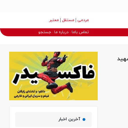
مردمی
مستقل
معتبر
تماس باما
درباره ما
جستجو
 خریداری و تخریب شد / خیابان ژ۵ (شهید
آخرین اخبار