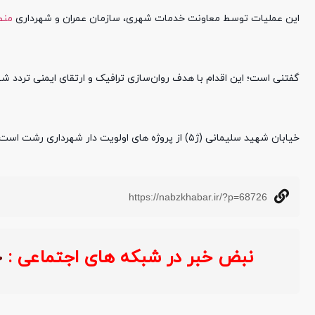
این عملیات توسط معاونت خدمات شهری، سازمان عمران و شهرداری
منط
گفتنی است؛ این اقدام با هدف روان‌سازی ترافیک و ارتقای ایمنی تردد شهروندان به مواز
خیابان شهید سلیمانی (ژ۵) از پروژه های اولویت دار شهرداری رشت است که با بهره برداری از آن، شاهد روان سازی ترافیک در محدوده غرب شهر خواهیم بود.
https://nabzkhabar.ir/?p=68726
نبض خبر در شبکه های اجتماعی :