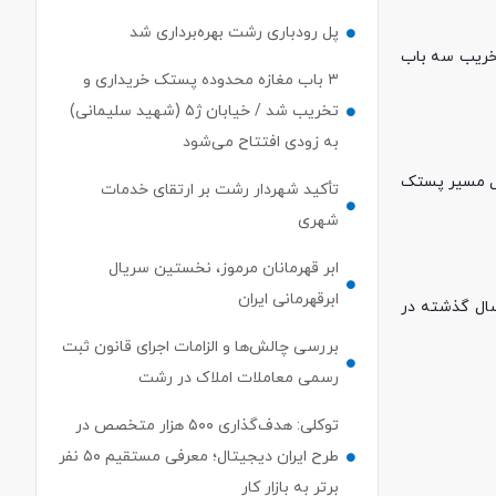
پل رودباری رشت بهره‌برداری شد
تخریب سه باب
۳ باب مغازه محدوده پستک خریداری و
تخریب شد / خیابان ژ۵ (شهید سلیمانی)
به زودی افتتاح می‌شود
مل مسیر پستک
تأکید شهردار رشت بر ارتقای خدمات
شهری
ابر قهرمانان مرموز، نخستین سریال
ابرقهرمانی ایران
یض پل پستک در سال گذشته در
بررسی چالش‌ها و الزامات اجرای قانون ثبت
رسمی معاملات املاک در رشت
توکلی: هدف‌گذاری ۵۰۰ هزار متخصص در
طرح ایران دیجیتال؛ معرفی مستقیم ۵۰ نفر
برتر به بازار کار