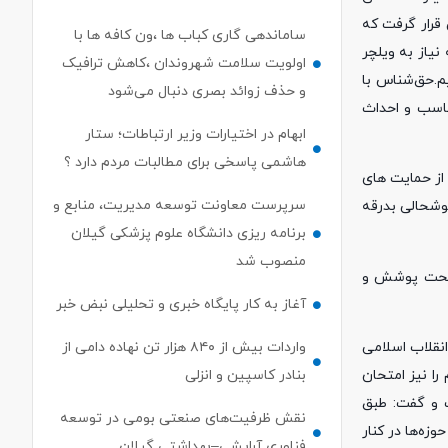
ستی قرار گرفت که
ساماندهی گاری کباب ها ،ون کافه ها با
علولیت در جامعه را بسیار مهم برشمرد و بیان کرد: ۸۰ درصد افراد که نیاز به ویلچر
اولویت سلامت شهروندان ،کاهش ترافیک
جام دهیم.حق‌شناس با
و حذف زوائد بصری دنبال می‌شود
ناسب و احداث
ابهام در اختیارات وزیر ارتباطات؛ ستار
هاشمی پاسخی برای مطالبات مردم دارد ؟
 از حمایت های
سرپرست معاونت توسعه مدیریت، منابع و
نخواهان دارای معلولیت را با خوشحالی بدرقه
برنامه ریزی دانشگاه علوم پزشکی گیلان
منصوب شد
ست را تحت پوشش و
آغاز به کار پایگاه خبری و تحلیلی نبض خبر
لاش برای نابودی انقلاب اسلامی
واردات بیش از ۸۴۰ هزار تن نهاده دامی از
را نیز امتحان
بنادر كاسپین و انزلی
ی دانست و گفت: طبق
نقش ظرفیت‌های صنعتی بومی در توسعه
 شده و سپاه در تمامی حوزه‌ها در کنار
فناوری آرایشی–بهداشتی گیلان