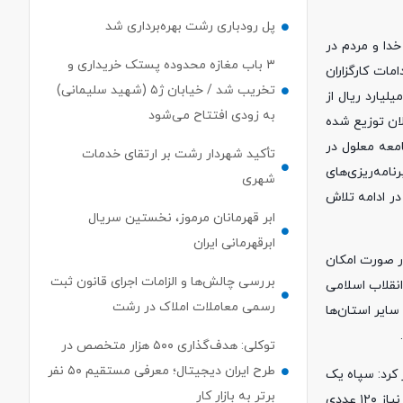
پل رودباری رشت بهره‌برداری شد
خدا و مردم در
۳ باب مغازه محدوده پستک خریداری و
ات کارگزاران
تخریب شد / خیابان ژ۵ (شهید سلیمانی)
 مردم برسد.وی با اشاره به تأمین یک هزار و ۸۰۰ ویلچر برقی برای معلولین نیازمند کشور گفت: در این زمینه با اختصاص یک‌هزار و ۵۰۰ میلیارد ریال از
به زودی افتتاح می‌شود
 توزیع در نقاط مختلف کشور قرار داده شد که امروز ۴۶ عدد آن در گیلان توزیع شده
معه معلول در
تأکید شهردار رشت بر ارتقای خدمات
امه‌ریزی‌های
شهری
در ادامه تلاش
ابر قهرمانان مرموز، نخستین سریال
ابرقهرمانی ایران
نه‌ای معادل ۸۵۰ میلیون ریال تهیه شده و در صورت امکان
بررسی چالش‌ها و الزامات اجرای قانون ثبت
انقلاب اسلامی
رسمی معاملات املاک در رشت
سایر استان‌ها
توکلی: هدف‌گذاری ۵۰۰ هزار متخصص در
طرح ایران دیجیتال؛ معرفی مستقیم ۵۰ نفر
 کرد: سپاه یک
برتر به بازار کار
نهاد حاکمیتی است که در طول ۴۶ سال گذشته بازوی محکم دولت‌های مختلف و انقلاب بوده و به رفع محرومیت در کشور کمک کردند.وی با اشاره به نیاز ۱۲۰ عددی