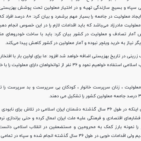
توسط قرارگاه محرومیت‌زدایی سپاه و بسیج سازندگی تهیه و در اختیار معلولین تحت پوشش بهزی
این روند قطعاً ادامه‌دار است.استاندار گیلان، نقش تصادفات جاده‌ای در ایجاد م
 دیگر موارد و ۲۰ درصد دیگر مربوط به معلولیت مادرزاد می‌باشد که باید اقدامات لازم را در این خصوص ان
ش آمار تصادف و معلولیت در کشور بیان کرد: باید با ساخت خودروهای م
 نیاز به خرید ویلچر نبوده و آمار معلولین در کشور کاهش پیدا می‌کند.
 زرینی در تاریخ بهزیستی اضافه خواهد شد افزود :ما برای اولین بار با افتخار
بی بدیل و بی شائبه عزیزان قرارگاه محرومیت زدایی سپاه پاسداران انقلاب اسلامی استفاده خواهیم نمود و ۴۶ نفر از توا
زار خانواده اهم از افراد دارای معلولیت ، زنان سرپرست خانوار ، کودکان بی سرپرست و بد سرپر
سردار حمید دامغانی فرمانده سپاه قدس گیلان نیز در این مراسم با بیان اینکه در طول ۴۶ سال گذشته دشمنان ایران اسلامی در ت
 فشارهای اقتصادی و فرهنگی علیه ملت ایران اعمال کرده و حتی براندازی نرم 
شکست مواجه شدند.وی اهدای ۴۶ دستگاه ویلچر را نمونه بارز کمک به محرومین و مستضعفین در انقلاب اسلام
فرمایشات مقام معظم رهبری هنوز در حوزه عدالت به نقطه مدنظر نرسیدیم ولی اقدامات خوبی در طول ۴۶ سال گذشته انجام