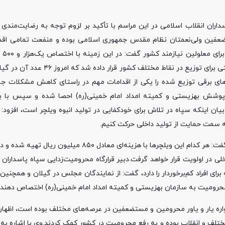
داران انقلاب اسلامی در این مراسم با تأکید بر لزوم توجه به رضایت‌مندی 
ضعفین ولی‌نعمتان نظام مقدس جمهوری اسلامی بوده و منفعت تمامی اقدام
انقلاب به
اعتبارات این قرارگاه، این تعداد ویلچر خریداری و در اختیار سازمان بهزیستی برای
چرهای برقی توزیع شده را یکی از اقدامات مهم در راستای کاهش مشکلات جا
وشش بهزیستی و کمیته امداد امام خمینی(ره) احصا شده و سپس با برن
ان اینکه سپاه در تلاش برای خودکفایی در تولید انبوه ویلچر است، افزود: 
به سمت حمایت از تولید داخلی حرکت کنیم.
وی با اعلام ارزش ریالی هزینه خرید ویلچر را ۸۵۰ میلیون ریال خبر داد و گفت: هر کدام این ویلچرها با هزی
خلی در اولویت قرار خواهد گرفت.دبیر قرارگاه محرومیت‌زدایی سپاه پاسداران 
ای افراد کم‌برخوردار را دارد، گفت: از نمایندگان مجلس در گیلان و همچنین 
محرومیت به سازمان بهزیستی و کمیته امداد امام خمینی(ره) اختصاص دهند.
واره یار و یاور محرومین و مستضعفین در عرصه‌های مختلف بوده است، اظهار