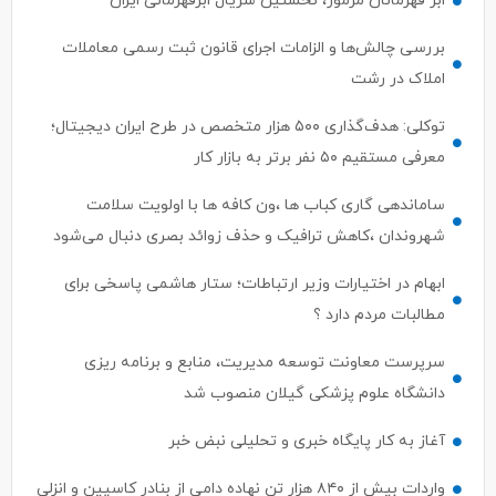
ابر قهرمانان مرموز، نخستین سریال ابرقهرمانی ایران
بررسی چالش‌ها و الزامات اجرای قانون ثبت رسمی معاملات
املاک در رشت
توکلی: هدف‌گذاری ۵۰۰ هزار متخصص در طرح ایران دیجیتال؛
معرفی مستقیم ۵۰ نفر برتر به بازار کار
ساماندهی گاری کباب ها ،ون کافه ها با اولویت سلامت
شهروندان ،کاهش ترافیک و حذف زوائد بصری دنبال می‌شود
ابهام در اختیارات وزیر ارتباطات؛ ستار هاشمی پاسخی برای
مطالبات مردم دارد ؟
سرپرست معاونت توسعه مدیریت، منابع و برنامه ریزی
دانشگاه علوم پزشکی گیلان منصوب شد
آغاز به کار پایگاه خبری و تحلیلی نبض خبر
واردات بیش از ۸۴۰ هزار تن نهاده دامی از بنادر كاسپین و انزلی