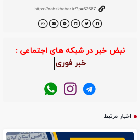
https://nabzkhabar.ir/?p=62687
نبض خبر در شبکه های اجتماعی :
خبر ف
اخبار مرتبط