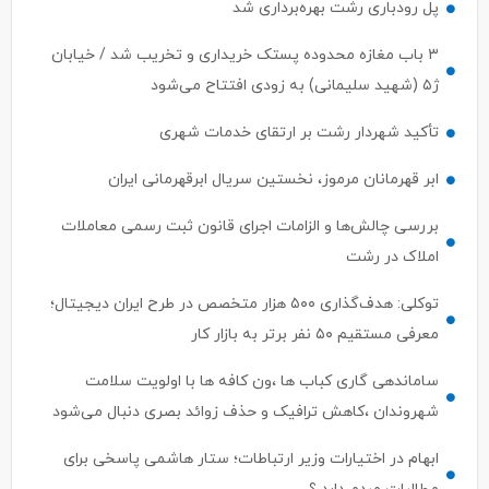
۳ باب مغازه محدوده پستک خریداری و تخریب شد / خیابان
ژ۵ (شهید سلیمانی) به زودی افتتاح می‌شود
تأکید شهردار رشت بر ارتقای خدمات شهری
ابر قهرمانان مرموز، نخستین سریال ابرقهرمانی ایران
بررسی چالش‌ها و الزامات اجرای قانون ثبت رسمی معاملات
املاک در رشت
توکلی: هدف‌گذاری ۵۰۰ هزار متخصص در طرح ایران دیجیتال؛
معرفی مستقیم ۵۰ نفر برتر به بازار کار
ساماندهی گاری کباب ها ،ون کافه ها با اولویت سلامت
شهروندان ،کاهش ترافیک و حذف زوائد بصری دنبال می‌شود
ابهام در اختیارات وزیر ارتباطات؛ ستار هاشمی پاسخی برای
مطالبات مردم دارد ؟