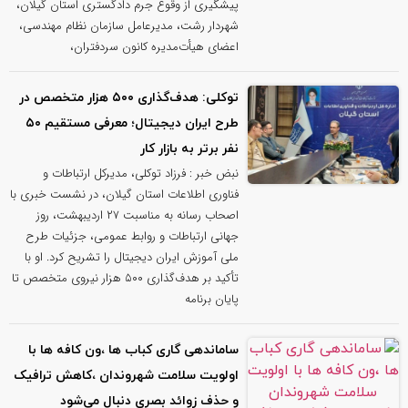
پیشگیری از وقوع جرم دادگستری استان گیلان،
شهردار رشت، مدیرعامل سازمان نظام مهندسی،
اعضای هیأت‌مدیره کانون سردفتران،
توکلی: هدف‌گذاری ۵۰۰ هزار متخصص در
طرح ایران دیجیتال؛ معرفی مستقیم ۵۰
نفر برتر به بازار کار
نبض خبر : فرزاد توکلی، مدیرکل ارتباطات و
فناوری اطلاعات استان گیلان، در نشست خبری با
اصحاب رسانه به مناسبت ۲۷ اردیبهشت، روز
جهانی ارتباطات و روابط عمومی، جزئیات طرح
ملی آموزش ایران دیجیتال را تشریح کرد. او با
تأکید بر هدف‌گذاری ۵۰۰ هزار نیروی متخصص تا
پایان برنامه
ساماندهی گاری کباب ها ،ون کافه ها با
اولویت سلامت شهروندان ،کاهش ترافیک
و حذف زوائد بصری دنبال می‌شود