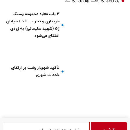
پل رودباری رشت بهره‌برداری شد
۳ باب مغازه محدوده پستک
خریداری و تخریب شد / خیابان
ژ۵ (شهید سلیمانی) به زودی
افتتاح می‌شود
تأکید شهردار رشت بر ارتقای
خدمات شهری