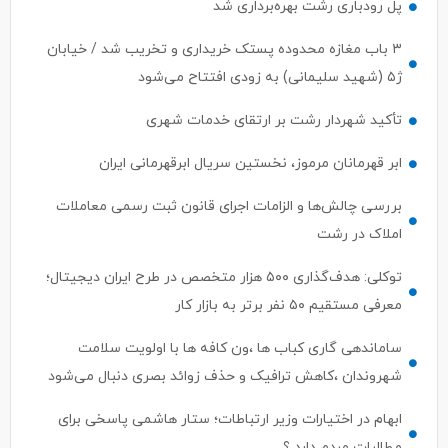
پل رودباری رشت بهره‌برداری شد
۳ باب مغازه محدوده پستک خریداری و تخریب شد / خیابان
ژ۵ (شهید سلیمانی) به زودی افتتاح می‌شود
تأکید شهردار رشت بر ارتقای خدمات شهری
ابر قهرمانان مرموز، نخستین سریال ابرقهرمانی ایران
بررسی چالش‌ها و الزامات اجرای قانون ثبت رسمی معاملات
املاک در رشت
توکلی: هدف‌گذاری ۵۰۰ هزار متخصص در طرح ایران دیجیتال؛
معرفی مستقیم ۵۰ نفر برتر به بازار کار
ساماندهی گاری کباب ها ،ون کافه ها با اولویت سلامت
شهروندان ،کاهش ترافیک و حذف زوائد بصری دنبال می‌شود
ابهام در اختیارات وزیر ارتباطات؛ ستار هاشمی پاسخی برای
مطالبات مردم دارد ؟