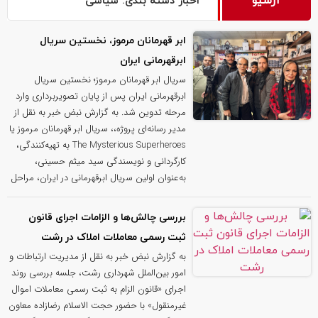
آرشیو
اخبار دسته بندی: سیاسی
ابر قهرمانان مرموز، نخستین سریال
ابرقهرمانی ایران
سریال ابر قهرمانان مرموز؛ نخستین سریال
ابرقهرمانی ایران پس از پایان تصویربرداری وارد
مرحله تدوین شد. به گزارش نبض خبر به نقل از
مدیر رسانه‌ای پروژه،، سریال ابر قهرمانان مرموز یا
The Mysterious Superheroes به تهیه‌کنندگی،
کارگردانی و نویسندگی سید میثم حسینی،
به‌عنوان اولین سریال ابرقهرمانی در ایران، مراحل
بررسی چالش‌ها و الزامات اجرای قانون
ثبت رسمی معاملات املاک در رشت
به گزارش نبض خبر به نقل از مدیریت ارتباطات و
امور بین‌الملل شهرداری رشت، جلسه بررسی روند
اجرای «قانون الزام به ثبت رسمی معاملات اموال
غیرمنقول» با حضور حجت الاسلام رضازاده معاون