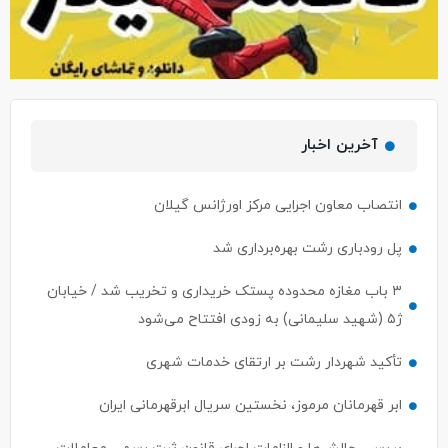
آخرین اخبار
انتصاب معاون اجرایی مرکز اورژانس گیلان
پل رودباری رشت بهره‌برداری شد
۳ باب مغازه محدوده پستک خریداری و تخریب شد / خیابان
ژ۵ (شهید سلیمانی) به زودی افتتاح می‌شود
تأکید شهردار رشت بر ارتقای خدمات شهری
ابر قهرمانان مرموز، نخستین سریال ابرقهرمانی ایران
بررسی چالش‌ها و الزامات اجرای قانون ثبت رسمی معاملات
املاک در رشت