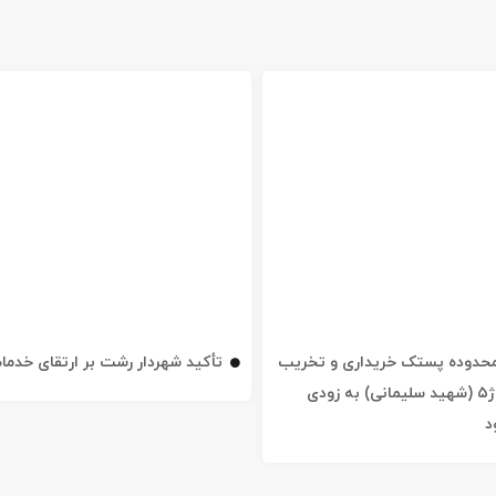
ه محدوده پستک خریداری و تخریب
تأکید شهردار رشت بر ارتقای خدم
شد / خیابان ژ۵ (شهید سلیمانی) به زودی
د