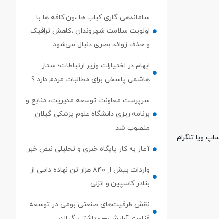
ساماندهی گاری کباب ها ،ون کافه ها با
اولویت سلامت شهروندان ،کاهش ترافیک
و حذف زوائد بصری دنبال می‌شود
ابهام در اختیارات وزیر ارتباطات؛ ستار
هاشمی پاسخی برای مطالبات مردم دارد ؟
سرپرست معاونت توسعه مدیریت، منابع و
برنامه ریزی دانشگاه علوم پزشکی گیلان
منصوب شد
ود را به دبیرخانه هیات ورزشهای همگانی گیلان تا تاریخ ۱۴۰۰/۵/۲۵ به شماره ۰۹۳۳۶۵۵۳۳۸۶ درواتساپ ویا تلگرام
آغاز به کار پایگاه خبری و تحلیلی نبض خبر
واردات بیش از ۸۴۰ هزار تن نهاده دامی از
بنادر كاسپین و انزلی
نقش ظرفیت‌های صنعتی بومی در توسعه
فناوری آرایشی–بهداشتی گیلان