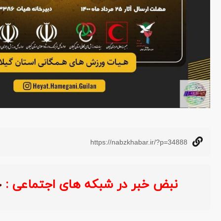
https://nabzkhabar.ir/?p=34888
نبض خبر در شبکه های اجتماعی :