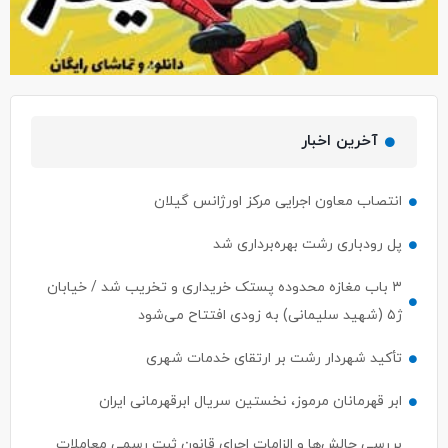
آخرین اخبار
انتصاب معاون اجرایی مرکز اورژانس گیلان
پل رودباری رشت بهره‌برداری شد
۳ باب مغازه محدوده پستک خریداری و تخریب شد / خیابان
ژ۵ (شهید سلیمانی) به زودی افتتاح می‌شود
تأکید شهردار رشت بر ارتقای خدمات شهری
ابر قهرمانان مرموز، نخستین سریال ابرقهرمانی ایران
بررسی چالش‌ها و الزامات اجرای قانون ثبت رسمی معاملات
املاک در رشت