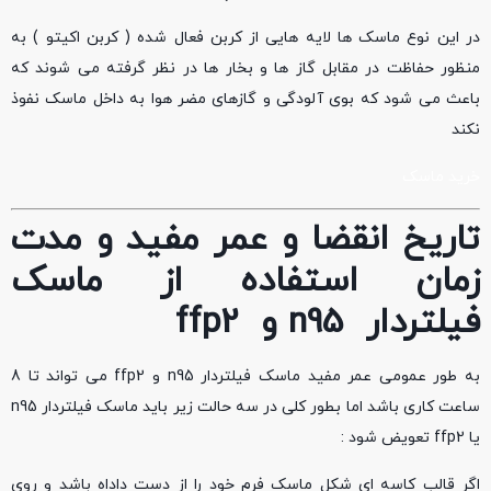
در این نوع ماسک ها لایه هایی از کربن فعال شده ( کربن اکیتو ) به
منظور حفاظت در مقابل گاز ها و بخار ها در نظر گرفته می شوند که
باعث می شود که بوی آلودگی و گازهای مضر هوا به داخل ماسک نفوذ
نکند
خرید ماسک
تاریخ انقضا و عمر مفید و مدت
زمان استفاده از ماسک
فیلتردار
n95
و
ffp2
به طور عمومی عمر مفید ماسک فیلتردار n95 و ffp2 می تواند تا 8
ساعت کاری باشد اما بطور کلی در سه حالت زیر باید ماسک فیلتردار n95
یا ffp2 تعویض شود :
اگر قالب کاسه ای شکل ماسک فرم خود را از دست داداه باشد و روی