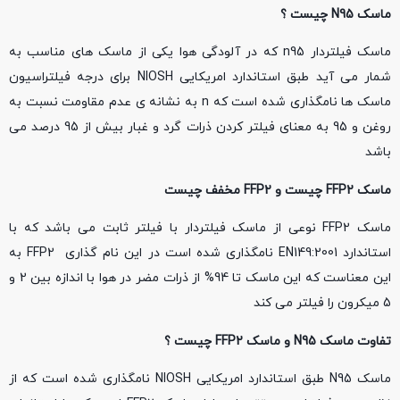
ماسک
N95
چیست ؟
ماسک فیلتردار n95 که در آلودگی هوا یکی از ماسک های مناسب به
شمار می آید طبق استاندارد امریکایی NIOSH برای درجه فیلتراسیون
ماسک ها نامگذاری شده است که n به نشانه ی عدم مقاومت نسبت به
روغن و 95 به معنای فیلتر کردن ذرات گرد و غبار بیش از 95 درصد می
باشد
ماسک
FFP2
چیست و
FFP2
مخفف چیست
ماسک FFP2 نوعی از ماسک فیلتردار با فیلتر ثابت می باشد که با
استاندارد EN149:2001 نامگذاری شده است در این نام گذاری FFP2 به
این معناست که این ماسک تا 94% از ذرات مضر در هوا با اندازه بین 2 و
5 میکرون را فیلتر می کند
تفاوت ماسک
N95
و ماسک
FFP2
چیست ؟
ماسک N95 طبق استاندارد امریکایی NIOSH نامگذاری شده است که از