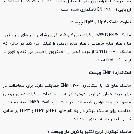
نظر درصد فیلتراسیون تقریبا معادل ماسک FFP2 است که با استاندارد
اروپایی EN149:2001 نامگذاری شده است
تفاوت ماسک
ffp2
و
ffp3
چیست
ماسک FFP2 تا 94% از ذرات بین 2 و 5 میکرون شامل غبار های ریز ، فیبر
ها ، غبار های مرطوب ، غبار های روغنی را فیلتر می کند در حالی که
ماسک FFP3 تا 99% از ذرات کمتر از 2 میکرون را فیلتر می کند و قوی تر
از ماسک ffp2 است
استاندارد
EN149
چیست
ماسک های که با استاندارد EN149:2001 مطابقت دارند برای محافظت در
برابر ذرات معلق مرطوب موجود در هوا ، جامدات و ذرات معلق روغنی
موجود در هوا طراحی شده اند . در استاندارد EN149: 2001 سه دسته از
حفاظت برای ماسک فیلتر دار به نام های FFP1و FFP2 و FFP3 بر اساس
کارایی فیلتر طبقه بندی شده اند .
ماسک فیلتردار کربن اکتیو یا کربن دار چیست ؟