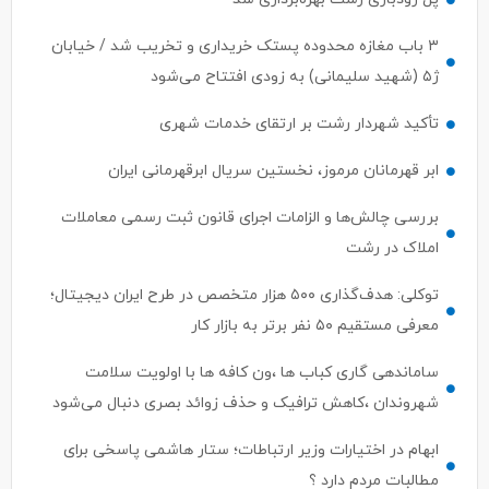
۳ باب مغازه محدوده پستک خریداری و تخریب شد / خیابان
ژ۵ (شهید سلیمانی) به زودی افتتاح می‌شود
تأکید شهردار رشت بر ارتقای خدمات شهری
ابر قهرمانان مرموز، نخستین سریال ابرقهرمانی ایران
بررسی چالش‌ها و الزامات اجرای قانون ثبت رسمی معاملات
املاک در رشت
توکلی: هدف‌گذاری ۵۰۰ هزار متخصص در طرح ایران دیجیتال؛
معرفی مستقیم ۵۰ نفر برتر به بازار کار
ساماندهی گاری کباب ها ،ون کافه ها با اولویت سلامت
شهروندان ،کاهش ترافیک و حذف زوائد بصری دنبال می‌شود
ابهام در اختیارات وزیر ارتباطات؛ ستار هاشمی پاسخی برای
مطالبات مردم دارد ؟
سرپرست معاونت توسعه مدیریت، منابع و برنامه ریزی