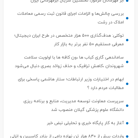
ابر قهرمانان مرموز، نخستین سریال ابرقهرمانی ایران
بررسی چالش‌ها و الزامات اجرای قانون ثبت رسمی معاملات
املاک در رشت
توکلی: هدف‌گذاری ۵۰۰ هزار متخصص در طرح ایران دیجیتال؛
معرفی مستقیم ۵۰ نفر برتر به بازار کار
ساماندهی گاری کباب ها ،ون کافه ها با اولویت سلامت
شهروندان ،کاهش ترافیک و حذف زوائد بصری دنبال می‌شود
ابهام در اختیارات وزیر ارتباطات؛ ستار هاشمی پاسخی برای
مطالبات مردم دارد ؟
سرپرست معاونت توسعه مدیریت، منابع و برنامه ریزی
دانشگاه علوم پزشکی گیلان منصوب شد
آغاز به کار پایگاه خبری و تحلیلی نبض خبر
واردات بیش از ۸۴۰ هزار تن نهاده دامی از بنادر كاسپین و انزلی