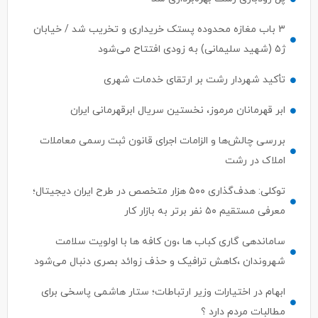
۳ باب مغازه محدوده پستک خریداری و تخریب شد / خیابان
ژ۵ (شهید سلیمانی) به زودی افتتاح می‌شود
تأکید شهردار رشت بر ارتقای خدمات شهری
ابر قهرمانان مرموز، نخستین سریال ابرقهرمانی ایران
بررسی چالش‌ها و الزامات اجرای قانون ثبت رسمی معاملات
املاک در رشت
توکلی: هدف‌گذاری ۵۰۰ هزار متخصص در طرح ایران دیجیتال؛
معرفی مستقیم ۵۰ نفر برتر به بازار کار
ساماندهی گاری کباب ها ،ون کافه ها با اولویت سلامت
شهروندان ،کاهش ترافیک و حذف زوائد بصری دنبال می‌شود
ابهام در اختیارات وزیر ارتباطات؛ ستار هاشمی پاسخی برای
مطالبات مردم دارد ؟
سرپرست معاونت توسعه مدیریت، منابع و برنامه ریزی