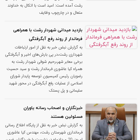
رشت آمده است: امید است با اتکال به خداوند
متعال و در چارچوب وظایف
بازدید میدانی شهردار رشت با همراهی
فرماندار از روند رفع آبگرفتگی
به گزارش نبض خبر به نقل از امور ارتباطات
شهرداری رشت،در پی بارش‌های اخیر و آبگرفتگی
برخی معابر شهر،رحیم شوقی شهردار رشت به
همراه کیا عاشوری فرماندار رشت و سید حسیت
رضویان رئیس کمیسیون توسعه پایدار شورای
اسلامی از عملیات رفع آبگرفتگی در محور شهید
سلیمانی و پل پستک
خبرنگاران و اصحاب رسانه یاوران
مسئولین هستند
به گزارش نبض خبر به نقل از پایگاه اطلاع رسانی
فرمانداری شهرستان رشت، مهندس کیا عاشوری
امروز، 20 مردادماه در نشست با خبرنگاران ضمن