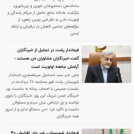
ساماندهی دستفروشان شهری و بین‌شهری،
بازگشت عادلانه منابع حاصل از جرائم رانندگی و
اولویت دادن به نظر فنی پلیس راهور، از
مؤلفه‌های اساسی کاهش بار ترافیکی و ارتقاء
ایمنی
فرماندار رشت در تجلیل از خبرنگاران
گفت:خبرنگاران مشاوران من هستند ؛
آرامش جامعه اولویت است
نبض خبر: سید اسماعیل میرغضنفری، فرماندار
شهرستان رشت ظهر سه‌شنبه ۲۸ مردادماه در
نشست صمیمی با اصحاب رسانه به مناسبت روز
خبرنگار، ضمن تبریک این روز، خبرنگاران را بازوی
توانمند و پل ارتباطی میان مردم و مسئولان
دانست و تأکید کرد: «من سخنگو ندارم و از امروز
همه خبرنگاران
فرماندار شهرستان، خبر داد: افزایش ۴۰