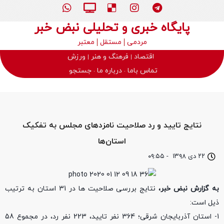
پایگاه خبری و تحلیلی نبض خبر
مردمی
مستقل
معتبر
اقتصاد
فرهنگ و هنر
ورزش
تماس باما
درباره ما
جستجو
نتایج تایید و رد صلاحیت نامزدهای مجلس به تفکیک
استان‌ها
۲۲ دی ۱۳۹۸
-
۰۹:۵۵
به گزارش نبض خبر،
نتایج بررسی صلاحیت ها در 31 استان به ترتیب
ذیل است:
1- استان آذربایجان شرقی؛ 364 نفر تایید، 223 نفر رد، در مجموع 58